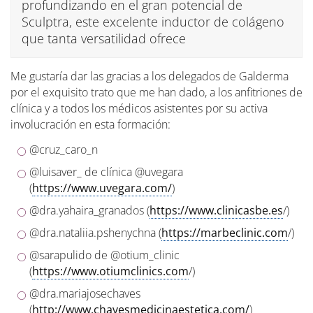
profundizando en el gran potencial de
Sculptra, este excelente inductor de colágeno
que tanta versatilidad ofrece
Me gustaría dar las gracias a los delegados de Galderma
por el exquisito trato que me han dado, a los anfitriones de
clínica y a todos los médicos asistentes por su activa
involucración en esta formación:
@cruz_caro_n
@luisaver_ de clínica @uvegara
(
https://www.uvegara.com/
)
@dra.yahaira_granados (
https://www.clinicasbe.es
/)
@dra.nataliia.pshenychna (
https://marbeclinic.com
/)
@sarapulido de @otium_clinic
(
https://www.otiumclinics.com
/)
@dra.mariajosechaves
(
http://www.chavesmedicinaestetica.com/
)