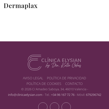
Dermaplax
AVISO LEGAL
POLÍTICA DE PRIVACIDAD
POLÍTICA DE COOKIES
CONTACTO
© 2026 C/ Amadeo Saboya, 34, 46010 Valencia -
info@clinicaelysian.com
- Tel.:
+34 96 167 72 76
- Móvil:
679296742