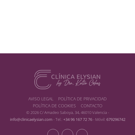
AVISO LEGAL
POLÍTICA DE PRIVACIDAD
POLÍTICA DE COOKIES
CONTACTO
© 2026 C/ Amadeo Saboya, 34, 46010 Valencia -
info@clinicaelysian.com
- Tel.:
+34 96 167 72 76
- Móvil:
679296742