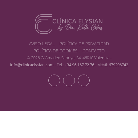
AVISO LEGAL
POLÍTICA DE PRIVACIDAD
POLÍTICA DE COOKIES
CONTACTO
© 2026 C/ Amadeo Saboya, 34, 46010 Valencia -
info@clinicaelysian.com
- Tel.:
+34 96 167 72 76
- Móvil:
679296742